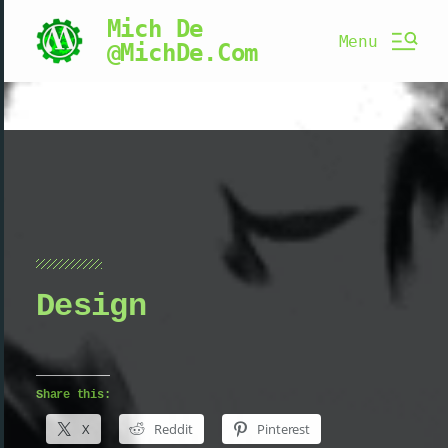
Mich De
Menu
@MichDe.Com
Design
Share this:
X
Reddit
Pinterest