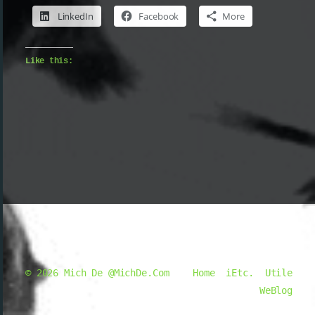
LinkedIn
Facebook
More
Like this:
© 2026
Mich De @MichDe.Com
Home
iEtc.
Utile
WeBlog