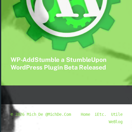
WP-AddStumble a StumbleUpon
WordPress Plugin Beta Released
© 2026
Mich De @MichDe.Com
Home
iEtc.
Utile
WeBlog