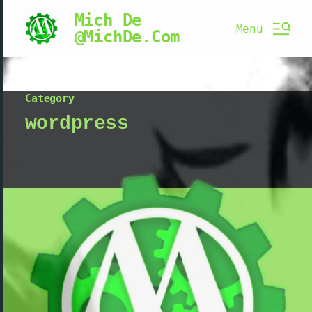
Mich De
Menu
@MichDe.Com
Category
wordpress