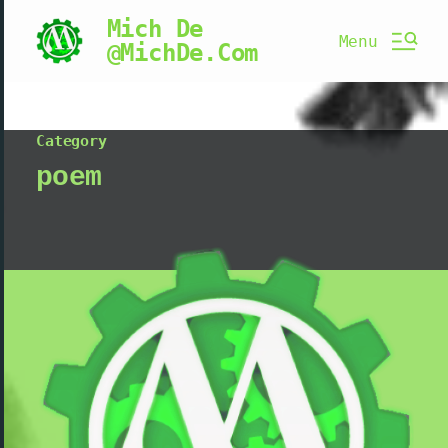
Mich De
Menu
@MichDe.Com
Category
poem