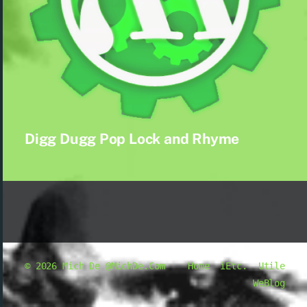
Digg Dugg Pop Lock and Rhyme
© 2026
Mich De @MichDe.Com
Home
iEtc.
Utile
WeBlog