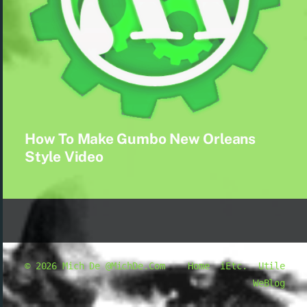
How To Make Gumbo New Orleans
Style Video
© 2026
Mich De @MichDe.Com
Home
iEtc.
Utile
WeBlog