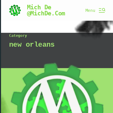
Mich De
Menu
@MichDe.Com
Category
new orleans